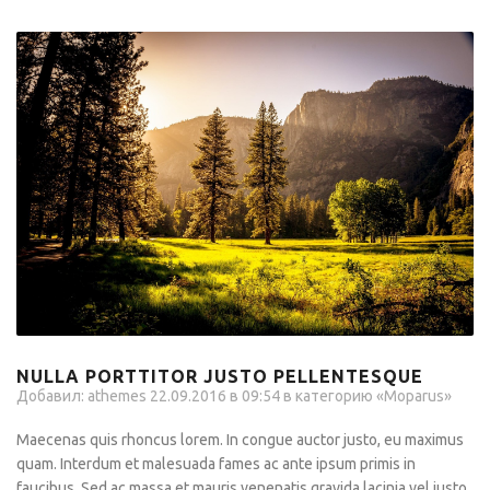
NULLA PORTTITOR JUSTO PELLENTESQUE
Добавил:
athemes
22.09.2016 в 09:54 в категорию «
Moparus
»
Maecenas quis rhoncus lorem. In congue auctor justo, eu maximus
quam. Interdum et malesuada fames ac ante ipsum primis in
faucibus. Sed ac massa et mauris venenatis gravida lacinia vel justo.