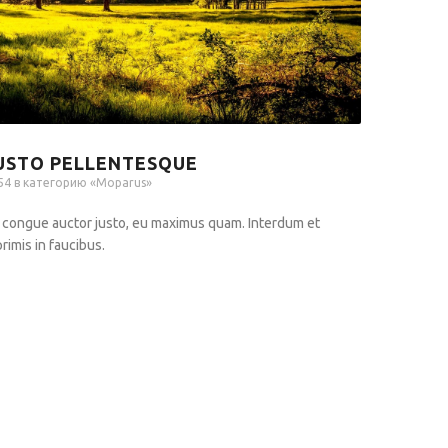
USTO PELLENTESQUE
54 в категорию «
Moparus
»
 congue auctor justo, eu maximus quam. Interdum et
imis in faucibus.