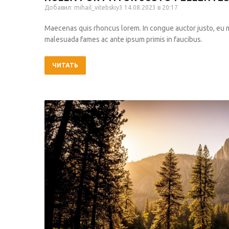
Добавил:
mihail_vitebskiy3
14.08.2023 в 20:17
Maecenas quis rhoncus lorem. In congue auctor justo, eu
malesuada fames ac ante ipsum primis in faucibus.
ЧИТАТЬ