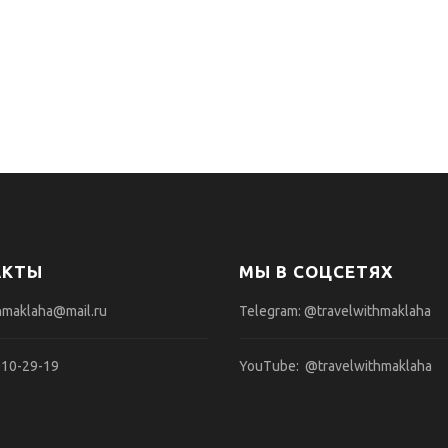
АКТЫ
МЫ В СОЦСЕТЯХ
hmaklaha@mail.ru
Telegram:
@travelwithmaklaha
010-29-19
YouTube:
@travelwithmaklaha