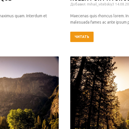
Добавил:
mihail_vitebskiy3
14.08.20
 maximus quam. Interdum et
Maecenas quis rhoncus lorem. In
malesuada fames ac ante ipsum pr
ЧИТАТЬ