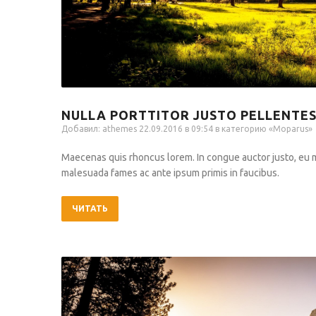
NULLA PORTTITOR JUSTO PELLENTE
Добавил:
athemes
22.09.2016 в 09:54 в категорию «
Moparus
»
Maecenas quis rhoncus lorem. In congue auctor justo, eu
malesuada fames ac ante ipsum primis in faucibus.
ЧИТАТЬ