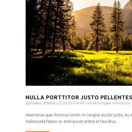
NULLA PORTTITOR JUSTO PELLENTE
Добавил:
athemes
22.09.2016 в 09:54 в категорию «
Moparus
»
Maecenas quis rhoncus lorem. In congue auctor justo, eu
malesuada fames ac ante ipsum primis in faucibus.