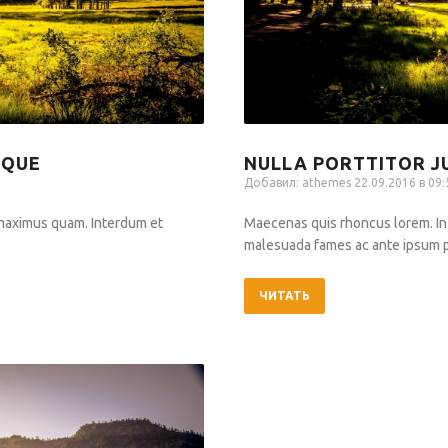
SQUE
NULLA PORTTITOR J
Добавил:
athemes
22.09.2016 в 09:
 maximus quam. Interdum et
Maecenas quis rhoncus lorem. In
malesuada fames ac ante ipsum pr
ЧИТАТЬ